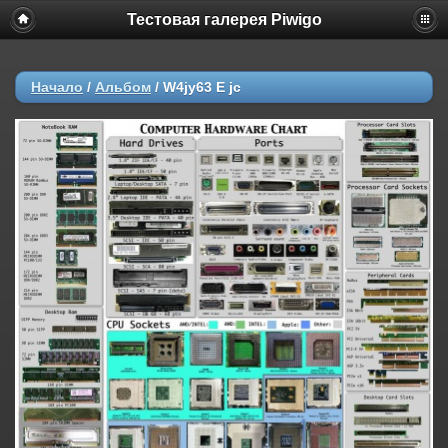
Тестовая галерея Piwigo
Начало
/
Альбом
/
W4jy63 E jc